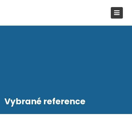
Skip
to
content
Vybrané reference